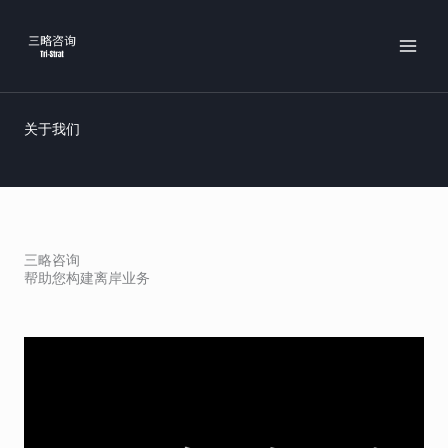
跳
MAI
至
MEN
内
容
关于我们
三略咨询
帮助您构建离岸业务