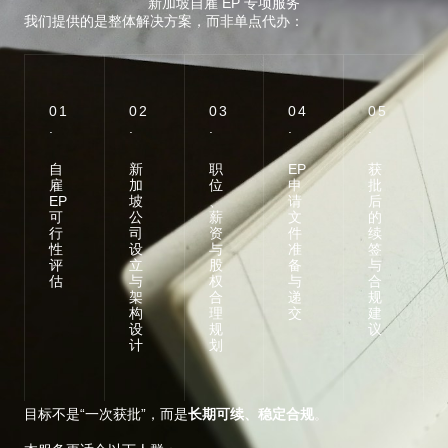
新加坡自雇 EP 专项服务
我们提供的是整体解决方案，而非单点代办：
01
02
03
04
05
.
.
.
.
.
自
新
职
EP
获
雇
加
位
申
批
EP
坡
、
请
后
可
公
薪
文
的
行
司
资
件
续
性
设
与
准
签
评
立
股
备
与
估
与
权
与
合
架
合
递
规
构
理
交
建
设
规
议
计
划
目标不是“一次获批”，而是
长期可续、稳定合规
。