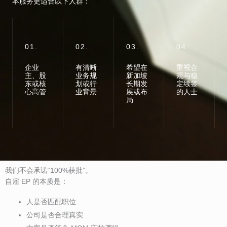
本服务更适合以下人群：
01.
02.
03.
04.
企业
有清晰
希望在
重视合
主、股
业务规
新加坡
规与稳
东或核
划或行
长期发
定续签
心高管
业背景
展或布
的人士
局
我们不会承诺“100%获批”。
自雇 EP 的本质是：
人是否匹配职位
公司是否合理真实