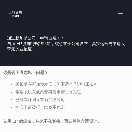
跳
MAI
至
MEN
内
容
通过新加坡公司，申请自雇 EP
自雇 EP 并非“挂名申请”，核心在于公司设立、真实运营与申请人
背景的匹配度。
你是否正考虑以下问题？
想长期在新加坡发展，但不适合普通打工 EP
希望以股东或高管身份申请工作准证
已有或计划设立新加坡公司
担心申请被拒、续签不稳定
自雇 EP 的难点，从来不在表格，而在整体方案设计。