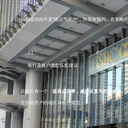
我们提供的不是“碰运气开户”，而是有预判、有策略
01.
02.
银行及账户类型匹配建议
公司背景与业
目标只有一个：
提高成功率，减少反复与时间成本。
可协助开户的地区与银行类型：