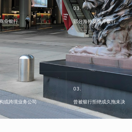
03.
商业银行
部分海外及离岸银行
03.
构或跨境业务公司
曾被银行拒绝或久拖未决