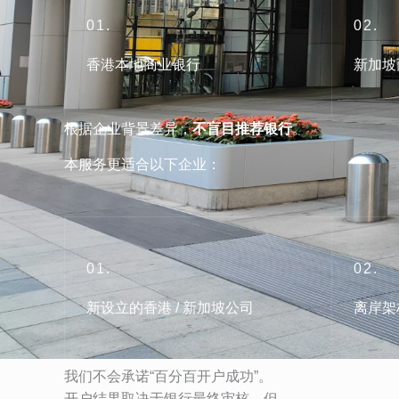
01.
02.
香港本地商业银行
新加坡
根据企业背景差异，
不盲目推荐银行
。
本服务更适合以下企业：
01.
02.
新设立的香港 / 新加坡公司
离岸架
我们不会承诺“百分百开户成功”。
开户结果取决于银行最终审核，但