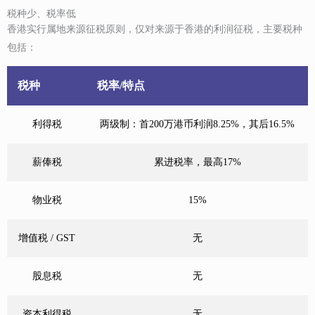
税种少、税率低
香港实行属地来源征税原则，仅对来源于香港的利润征税，主要税种
包括：
税种
税率/特点
利得税
两级制：首200万港币利润8.25%，其后16.5%
薪俸税
累进税率，最高17%
物业税
15%
增值税 / GST
无
股息税
无
资本利得税
无